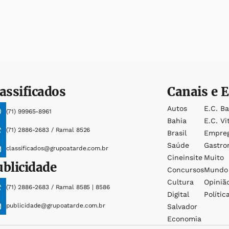
assificados
Canais e E
Autos
E.c. B
(71) 99965-8961
Bahia
E.c. Vi
(71) 2886-2683 / Ramal 8526
Brasil
Empre
Saúde
Gastro
classificados@grupoatarde.com.br
Cineinsite
Muito
ublicidade
Concursos
Mundo
Cultura
Opiniã
(71) 2886-2683 / Ramal 8585 | 8586
Digital
Polític
publicidade@grupoatarde.com.br
Salvador
Economia