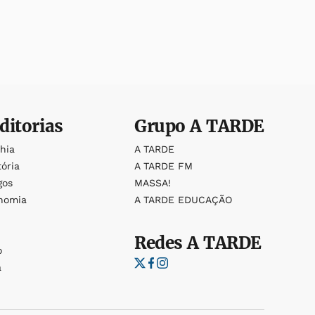
ditorias
Grupo
A TARDE
ahia
A TARDE
tória
A TARDE FM
gos
MASSA!
nomia
A TARDE EDUCAÇÃO
Redes
A TARDE
o
a