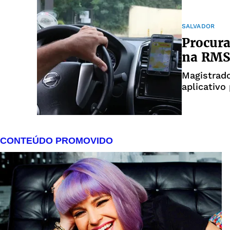
SALVADOR
Procura
na RMS 
Magistrado vive a condição
aplicativo