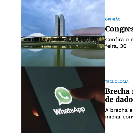
OPINIÃO
Congres
Confira o 
feira, 30
TECNOLOGIA
Brecha 
de dado
A brecha e
iniciar co