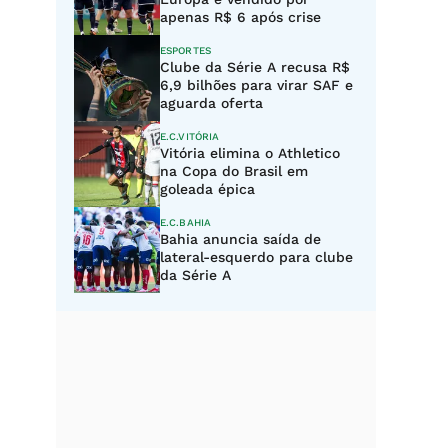
apenas R$ 6 após crise
ESPORTES
Clube da Série A recusa R$
6,9 bilhões para virar SAF e
aguarda oferta
E.C.VITÓRIA
Vitória elimina o Athletico
na Copa do Brasil em
goleada épica
E.C.BAHIA
Bahia anuncia saída de
lateral-esquerdo para clube
da Série A