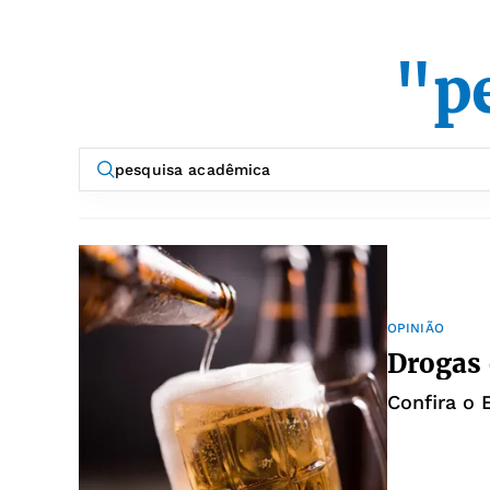
"p
OPINIÃO
Drogas 
Confira o E