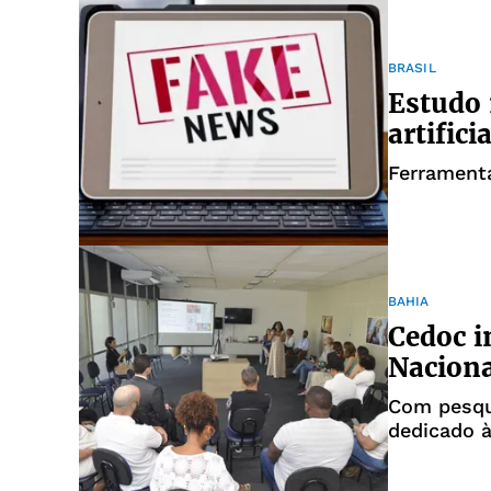
BRASIL
Estudo 
artific
Ferrament
BAHIA
Cedoc i
Naciona
Com pesqui
dedicado 
comunica