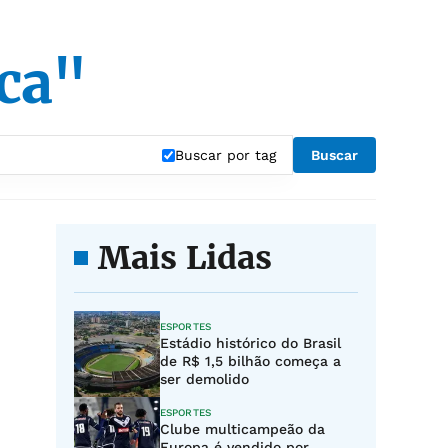
ca"
Buscar por tag
Buscar
Mais Lidas
ESPORTES
Estádio histórico do Brasil
de R$ 1,5 bilhão começa a
ser demolido
ESPORTES
Clube multicampeão da
Europa é vendido por