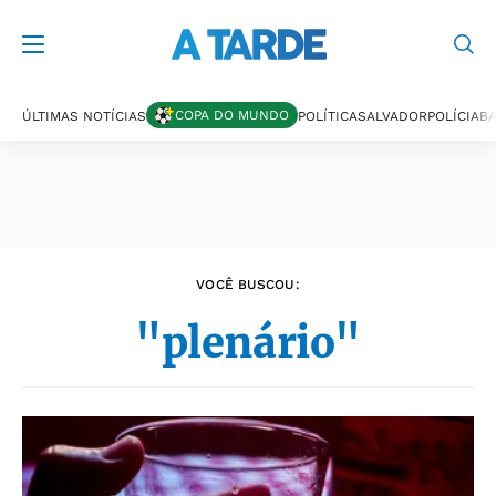
Últimas notícias
COPA DO MUNDO
ÚLTIMAS NOTÍCIAS
POLÍTICA
SALVADOR
POLÍCIA
BA
VOCÊ BUSCOU:
"plenário"