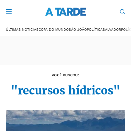
Últimas notícias
ÚLTIMAS NOTÍCIAS
COPA DO MUNDO
SÃO JOÃO
POLÍTICA
SALVADOR
POLÍC
VOCÊ BUSCOU:
"recursos hídricos"