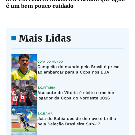
é um bem pouco cuidado
Mais Lidas
COPA DO MUNDO
Campeão do mundo pelo Brasil é preso
ao embarcar para a Copa nos EUA
E.C.VITÓRIA
Atacante do Vitória é eleito o melhor
jogador da Copa do Nordeste 2026
E.C.BAHIA
Joia do Bahia decide de novo e brilha
pela Seleção Brasileira Sub-17