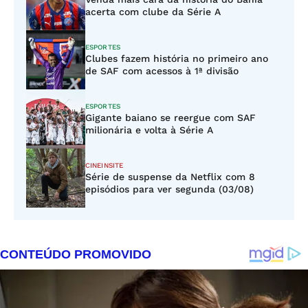
acerta com clube da Série A
ESPORTES
Clubes fazem história no primeiro ano
de SAF com acessos à 1ª divisão
ESPORTES
Gigante baiano se reergue com SAF
milionária e volta à Série A
CINEINSITE
Série de suspense da Netflix com 8
episódios para ver segunda (03/08)