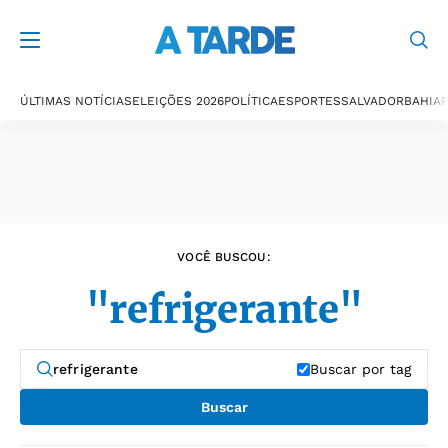
Últimas notícias
ÚLTIMAS NOTÍCIAS
ELEIÇÕES 2026
POLÍTICA
ESPORTES
SALVADOR
BAHIA
P
VOCÊ BUSCOU:
"refrigerante"
Buscar por tag
Buscar