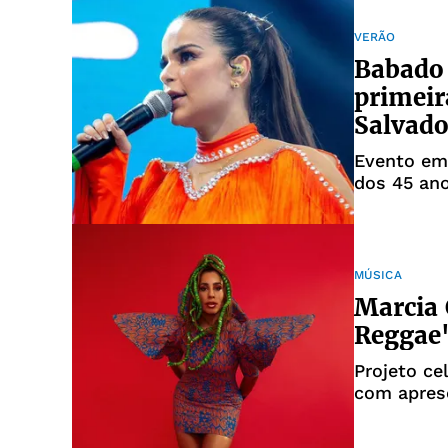
VERÃO
Babado
primei
Salvado
Evento em
dos 45 an
MÚSICA
Marcia 
Reggae"
Projeto ce
com aprese