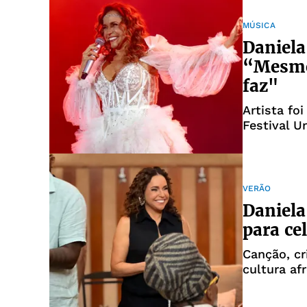
MÚSICA
Daniela
“Mesmo
faz"
Artista fo
Festival U
fotográfic
VERÃO
Daniela
para ce
Canção, cr
cultura af