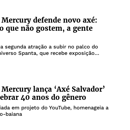
 Mercury defende novo axé:
 que não gostem, a gente
i a segunda atração a subir no palco do
niverso Spanta, que recebe exposição
a do Grupo A TARDE
 Mercury lança ‘Axé Salvador’
lebrar 40 anos do gênero
iada em projeto do YouTube, homenageia a
ro-baiana