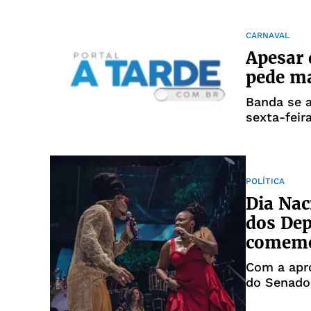
CARNAVAL
Apesar
pede ma
Banda se a
sexta-feir
POLÍTICA
Dia Nac
dos Dep
comemo
Com a apro
do Senado