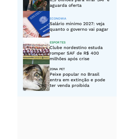
aguarda oferta
ECONOMIA
Salário mínimo 2027: veja
quanto o governo vai pagar
ESPORTES
Clube nordestino estuda
romper SAF de R$ 400
milhões após crise
ZONA PET
Peixe popular no Brasil
entra em extinção e pode
ter venda proibida