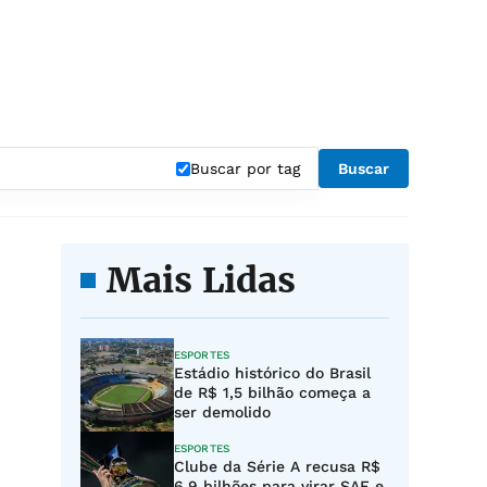
"
Buscar por tag
Buscar
Mais Lidas
ESPORTES
Estádio histórico do Brasil
de R$ 1,5 bilhão começa a
ser demolido
ESPORTES
Clube da Série A recusa R$
6,9 bilhões para virar SAF e