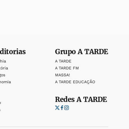
ditorias
Grupo
A TARDE
ahia
A TARDE
tória
A TARDE FM
gos
MASSA!
nomia
A TARDE EDUCAÇÃO
Redes
A TARDE
o
a