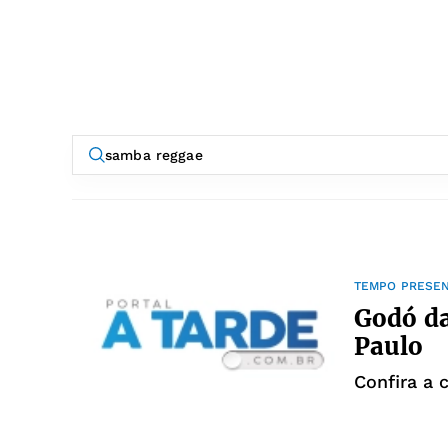
TEMPO PRESE
Godó da
Paulo
Confira a 