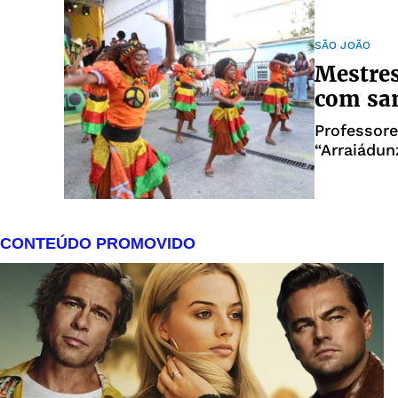
SÃO JOÃO
Mestres
com sa
Professore
“Arraiádun