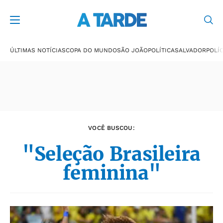
Últimas notícias
ÚLTIMAS NOTÍCIAS
COPA DO MUNDO
SÃO JOÃO
POLÍTICA
SALVADOR
POLÍC
VOCÊ BUSCOU:
"Seleção Brasileira
feminina"