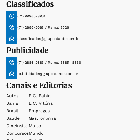
Classificados
(71) 99965-8961
(71) 2886-2683 / Ramal 8526
classificados@grupoatarde.com.br
Publicidade
(71) 2886-2683 / Ramal 8585 | 8586
publicidade@grupoatarde.com.br
Canais e Editorias
Autos
E.c. Bahia
Bahia
E.c. Vitória
Brasil
Empregos
Saúde
Gastronomia
Cineinsite
Muito
Concursos
Mundo