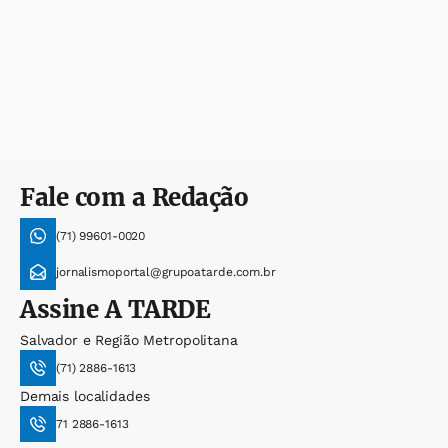
Fale com a Redação
(71) 99601-0020
jornalismoportal@grupoatarde.com.br
Assine
A TARDE
Salvador e Região Metropolitana
(71) 2886-1613
Demais localidades
71 2886-1613