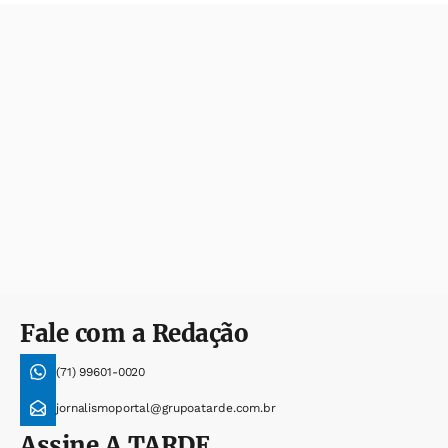
Fale com a Redação
(71) 99601-0020
jornalismoportal@grupoatarde.com.br
Assine
A TARDE