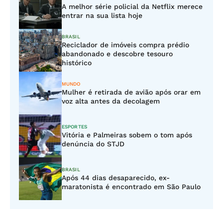
A melhor série policial da Netflix merece
entrar na sua lista hoje
BRASIL
Reciclador de imóveis compra prédio
abandonado e descobre tesouro
histórico
MUNDO
Mulher é retirada de avião após orar em
voz alta antes da decolagem
ESPORTES
Vitória e Palmeiras sobem o tom após
denúncia do STJD
BRASIL
Após 44 dias desaparecido, ex-
maratonista é encontrado em São Paulo