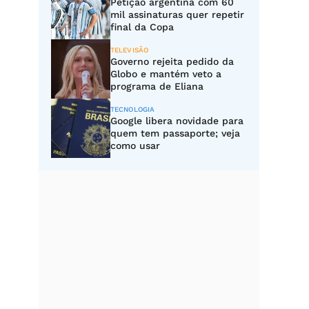
Petição argentina com 60
mil assinaturas quer repetir
final da Copa
TELEVISÃO
Governo rejeita pedido da
Globo e mantém veto a
programa de Eliana
TECNOLOGIA
Google libera novidade para
quem tem passaporte; veja
como usar