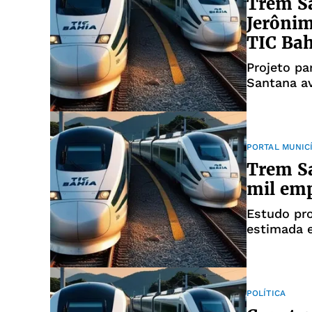
Trem Sa
Jerônim
TIC Bah
Projeto pa
Santana a
consórcio 
PORTAL MUNIC
Trem Sa
mil emp
Estudo pr
estimada 
POLÍTICA