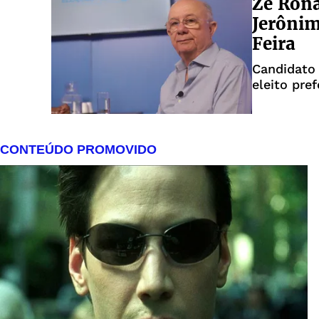
Zé Rona
Jerônim
Feira
Candidato 
eleito pref