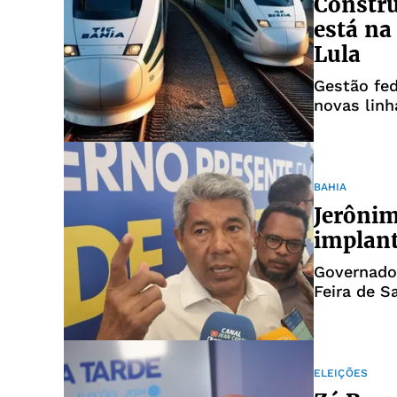
Constru
está na
Lula
Gestão fed
novas linh
BAHIA
Jerônim
implant
Governado
Feira de S
ELEIÇÕES