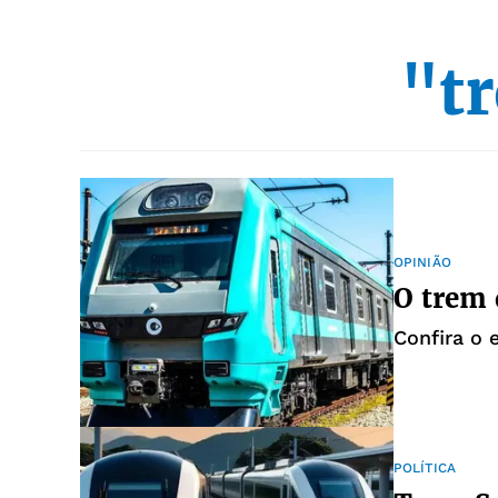
"t
OPINIÃO
O trem 
Confira o 
POLÍTICA