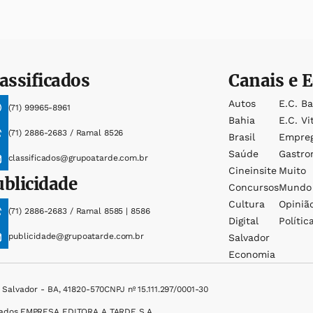
assificados
Canais e E
Autos
E.c. B
(71) 99965-8961
Bahia
E.c. Vi
(71) 2886-2683 / Ramal 8526
Brasil
Empre
Saúde
Gastro
classificados@grupoatarde.com.br
Cineinsite
Muito
ublicidade
Concursos
Mundo
Cultura
Opiniã
(71) 2886-2683 / Ramal 8585 | 8586
Digital
Polític
publicidade@grupoatarde.com.br
Salvador
Economia
, Salvador - BA, 41820-570
CNPJ nº 15.111.297/0001-30
ados.
EMPRESA EDITORA A TARDE S.A.