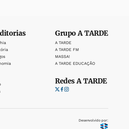
ditorias
Grupo
A TARDE
ahia
A TARDE
tória
A TARDE FM
gos
MASSA!
nomia
A TARDE EDUCAÇÃO
Redes
A TARDE
o
a
Desenvolvido por: