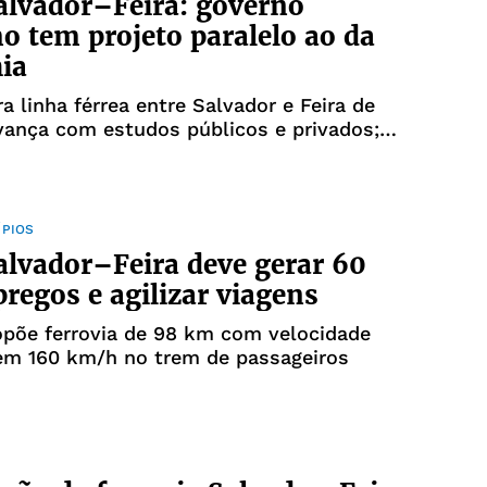
lvador–Feira: governo
o tem projeto paralelo ao da
ia
ra linha férrea entre Salvador e Feira de
vança com estudos públicos e privados;
TIC Bahia quer investir R$ 6,8 bi
ÍPIOS
lvador–Feira deve gerar 60
regos e agilizar viagens
opõe ferrovia de 98 km com velocidade
em 160 km/h no trem de passageiros