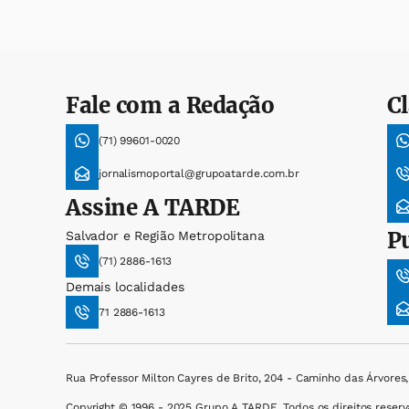
Fale com a Redação
Cl
(71) 99601-0020
jornalismoportal@grupoatarde.com.br
Assine
A TARDE
P
Salvador e Região Metropolitana
(71) 2886-1613
Demais localidades
71 2886-1613
Rua Professor Milton Cayres de Brito, 204 - Caminho das Árvores
Copyright © 1996 - 2025 Grupo A TARDE. Todos os direitos reserv