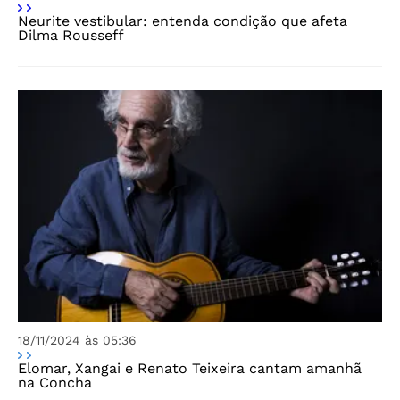
Neurite vestibular: entenda condição que afeta
Dilma Rousseff
18/11/2024 às 05:36
Elomar, Xangai e Renato Teixeira cantam amanhã
na Concha