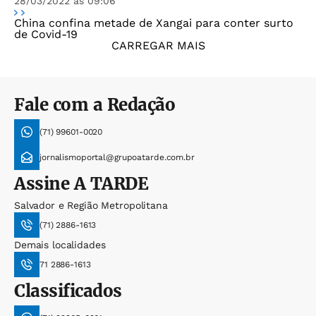
28/03/2022 às 09:06
China confina metade de Xangai para conter surto
de Covid-19
CARREGAR MAIS
Fale com a Redação
(71) 99601-0020
jornalismoportal@grupoatarde.com.br
Assine
A TARDE
Salvador e Região Metropolitana
(71) 2886-1613
Demais localidades
71 2886-1613
Classificados