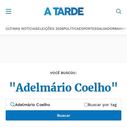
Últimas notícias
ÚLTIMAS NOTÍCIAS
ELEIÇÕES 2026
POLÍTICA
ESPORTES
SALVADOR
BAHIA
P
VOCÊ BUSCOU:
"Adelmário Coelho"
Buscar por tag
Buscar