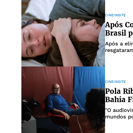
CINEINSITE
Após Co
Brasil 
Após a eli
resgatara
CINEINSITE
Pola Ri
Bahia F
"O audiovi
mundos pos