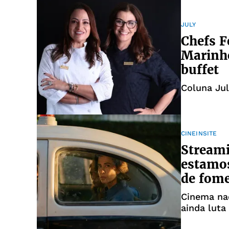
JULY
Chefs F
Marinh
buffet
Coluna Jul
CINEINSITE
Streami
estamos
de fom
Cinema nac
ainda luta