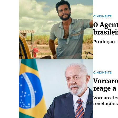
CINEINSITE
O Agent
brasile
Produção 
CINEINSITE
Vorcaro
reage a
Vorcaro te
revelações