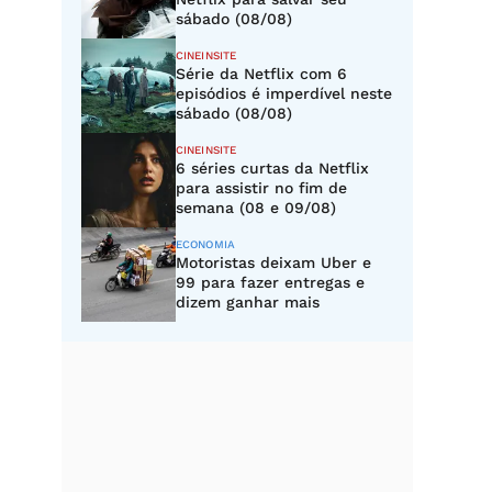
sábado (08/08)
CINEINSITE
Série da Netflix com 6
episódios é imperdível neste
sábado (08/08)
CINEINSITE
6 séries curtas da Netflix
para assistir no fim de
semana (08 e 09/08)
ECONOMIA
Motoristas deixam Uber e
99 para fazer entregas e
dizem ganhar mais