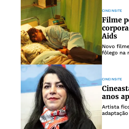
CINEINSITE
Filme p
corpora
Aids
Novo filme
fôlego na r
CINEINSITE
Cineast
anos ap
Artista fi
adaptação 