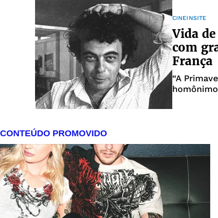
CINEINSITE
Vida de
com gra
França
“A Primave
homônimo 