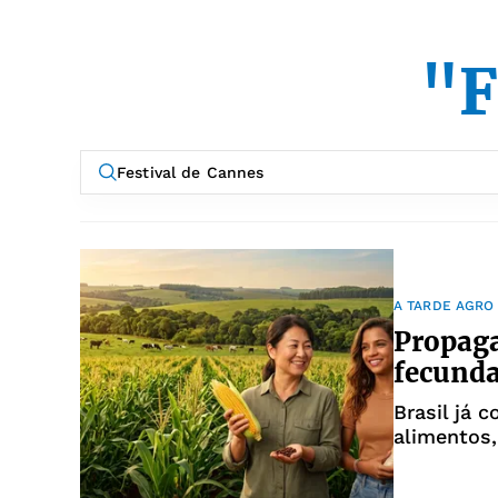
"F
A TARDE AGRO
Propaga
fecunda
Brasil já 
alimentos