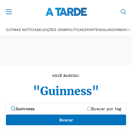
Últimas notícias
ÚLTIMAS NOTÍCIAS
ELEIÇÕES 2026
POLÍTICA
ESPORTES
SALVADOR
BAHIA
P
VOCÊ BUSCOU:
"Guinness"
Buscar por tag
Buscar