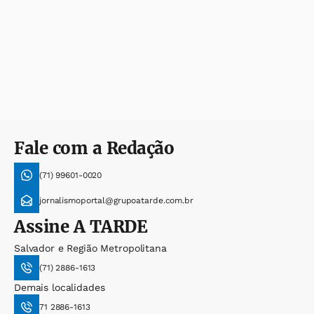
Fale com a Redação
(71) 99601-0020
jornalismoportal@grupoatarde.com.br
Assine
A TARDE
Salvador e Região Metropolitana
(71) 2886-1613
Demais localidades
71 2886-1613