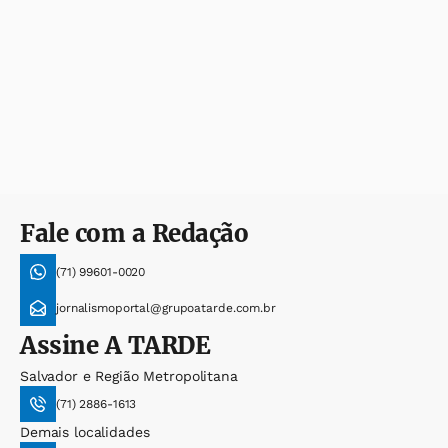
Fale com a Redação
(71) 99601-0020
jornalismoportal@grupoatarde.com.br
Assine
A TARDE
Salvador e Região Metropolitana
(71) 2886-1613
Demais localidades