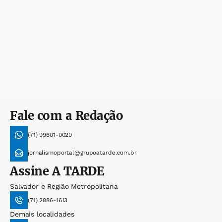
Fale com a Redação
(71) 99601-0020
jornalismoportal@grupoatarde.com.br
Assine
A TARDE
Salvador e Região Metropolitana
(71) 2886-1613
Demais localidades