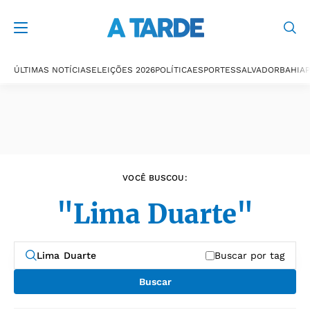
Últimas notícias
ÚLTIMAS NOTÍCIAS
ELEIÇÕES 2026
POLÍTICA
ESPORTES
SALVADOR
BAHIA
P
VOCÊ BUSCOU:
"Lima Duarte"
Buscar por tag
Buscar