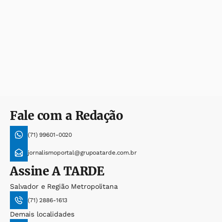
Fale com a Redação
(71) 99601-0020
jornalismoportal@grupoatarde.com.br
Assine
A TARDE
Salvador e Região Metropolitana
(71) 2886-1613
Demais localidades