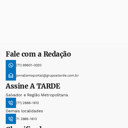
Fale com a Redação
(71) 99601-0020
jornalismoportal@grupoatarde.com.br
Assine
A TARDE
Salvador e Região Metropolitana
(71) 2886-1613
Demais localidades
71 2886-1613