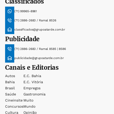
Classificados
(71) 99965-8961
(71) 2886-2683 / Ramal 8526
classificados@grupoatarde.com.br
Publicidade
(71) 2886-2683 / Ramal 8585 | 8586
publicidade@grupoatarde.com.br
Canais e Editorias
Autos
E.c. Bahia
Bahia
E.c. Vitória
Brasil
Empregos
Saúde
Gastronomia
Cineinsite
Muito
Concursos
Mundo
Cultura
Opinião