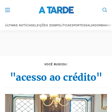
Últimas notícias
ÚLTIMAS NOTÍCIAS
ELEIÇÕES 2026
POLÍTICA
ESPORTES
SALVADOR
BAHIA
P
VOCÊ BUSCOU:
"acesso ao crédito"