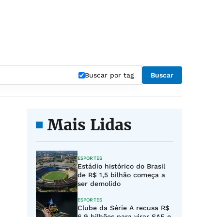
Buscar por tag
Buscar
Mais Lidas
ESPORTES
Estádio histórico do Brasil
de R$ 1,5 bilhão começa a
ser demolido
ESPORTES
Clube da Série A recusa R$
6,9 bilhões para virar SAF e