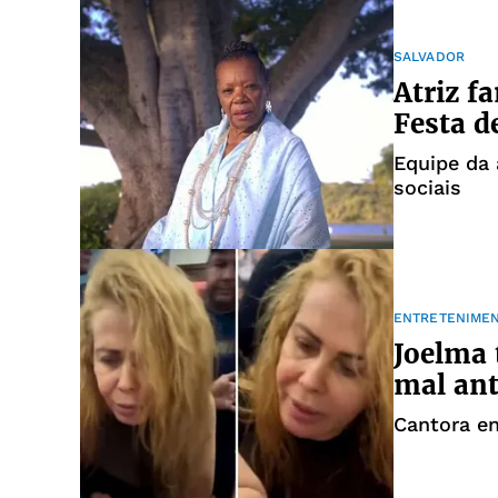
SALVADOR
Atriz f
Festa d
Equipe da 
sociais
ENTRETENIME
Joelma 
mal ant
Cantora en