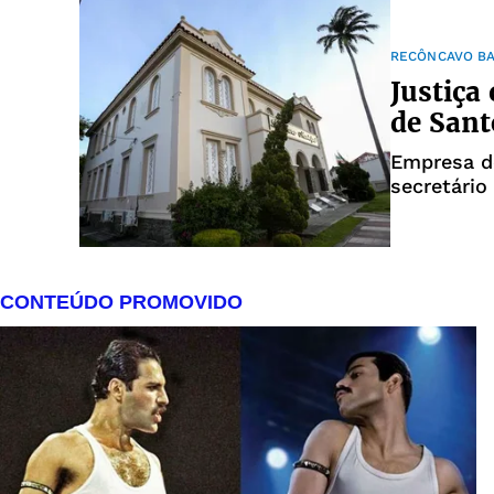
RECÔNCAVO B
Justiça
de Sant
Empresa de
secretário
do municí