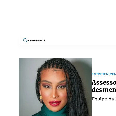
ENTRETENIME
Assesso
desment
Equipe da 