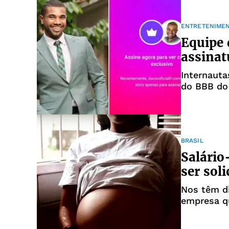
ENTRETENIME
Equipe 
assinat
Internauta
do BBB do 
BRASIL
Salário
ser sol
Nos têm d
empresa q