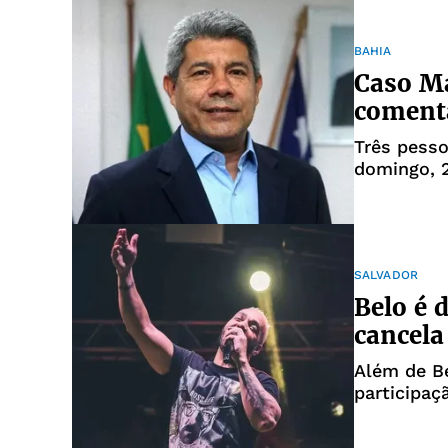
BAHIA
Caso Ma
comenta
Três pess
domingo, 
assassinat
SALVADOR
Belo é 
cancela
Além de B
participaç