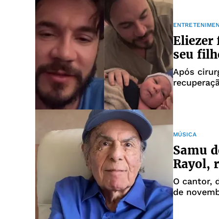
ENTRETENIME
Eliezer
seu fil
Após cirur
recuperaçã
MÚSICA
Samu d
Rayol, 
O cantor, 
de novemb
casa; leia