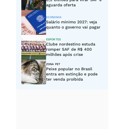
aguarda oferta
ECONOMIA
Salário mínimo 2027: veja
quanto o governo vai pagar
ESPORTES
Clube nordestino estuda
romper SAF de R$ 400
milhões após crise
ZONA PET
Peixe popular no Brasil
entra em extinção e pode
ter venda proibida