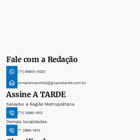
Fale com a Redação
(71) 99601-0020
jornalismoportal@grupoatarde.com.br
Assine
A TARDE
Salvador e Região Metropolitana
(71) 2886-1613
Demais localidades
71 2886-1613