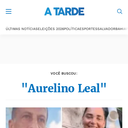
Últimas notícias
ÚLTIMAS NOTÍCIAS
ELEIÇÕES 2026
POLÍTICA
ESPORTES
SALVADOR
BAHIA
P
VOCÊ BUSCOU:
"Aurelino Leal"