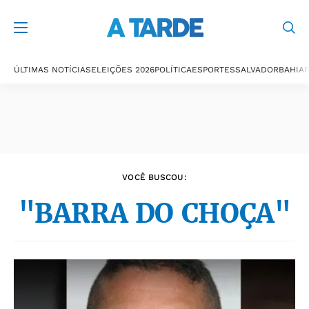
Últimas notícias
ÚLTIMAS NOTÍCIAS
ELEIÇÕES 2026
POLÍTICA
ESPORTES
SALVADOR
BAHIA
P
VOCÊ BUSCOU:
"BARRA DO CHOÇA"