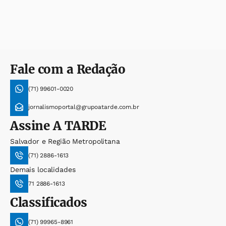
Fale com a Redação
(71) 99601-0020
jornalismoportal@grupoatarde.com.br
Assine
A TARDE
Salvador e Região Metropolitana
(71) 2886-1613
Demais localidades
71 2886-1613
Classificados
(71) 99965-8961