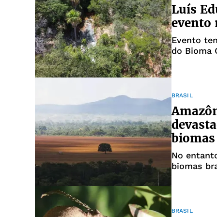
Luís Ed
evento 
Evento tem
do Bioma 
BRASIL
Amazôn
devasta
biomas
No entanto
biomas bra
BRASIL