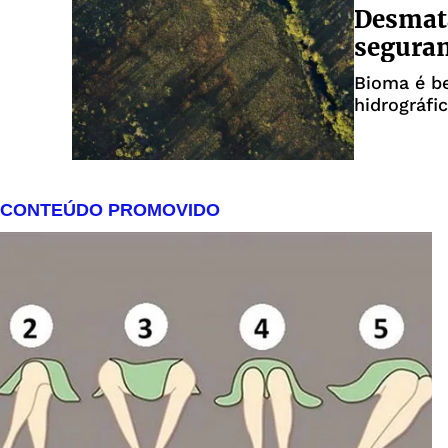
Desmat
seguran
Bioma é be
hidrográfi