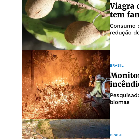
Viagra 
tem fam
Consumo d
redução do
BRASIL
Monito
incêndi
Pesquisado
biomas
BRASIL