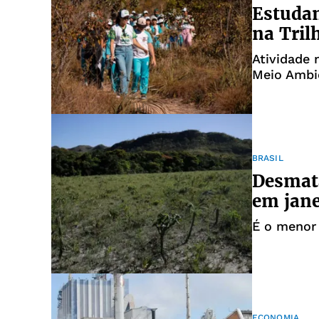
Estuda
na Tril
Atividade 
Meio Ambi
BRASIL
Desmat
em jane
É o menor 
ECONOMIA