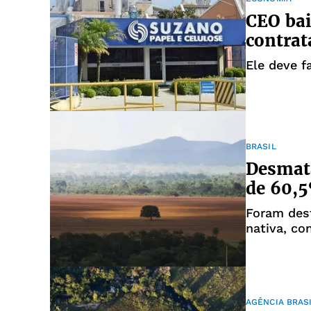
CEO ba
contrat
Ele deve f
BRASIL
Desmat
de 60,
Foram dest
nativa, co
2022
AGÊNCIA BRAS