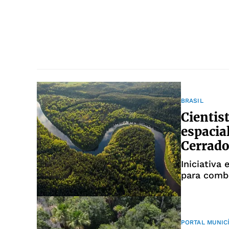
BRASIL
Cientis
espacia
Cerrad
Iniciativa
para comb
PORTAL MUNIC