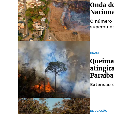
Onda de
Naciona
O número 
superou o
passado
BRASIL
Queimad
atingir
Paraíba
Extensão d
EDUCAÇÃO