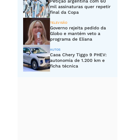
Petição argentina com 60
mil assinaturas quer repetir
final da Copa
TELEVISÃO
Governo rejeita pedido da
Globo e mantém veto a
programa de Eliana
AUTOS
Caoa Chery Tiggo 9 PHEV:
autonomia de 1.200 km e
ficha técnica