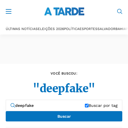
Últimas notícias
ÚLTIMAS NOTÍCIAS
ELEIÇÕES 2026
POLÍTICA
ESPORTES
SALVADOR
BAHIA
P
VOCÊ BUSCOU:
"deepfake"
Buscar por tag
Buscar