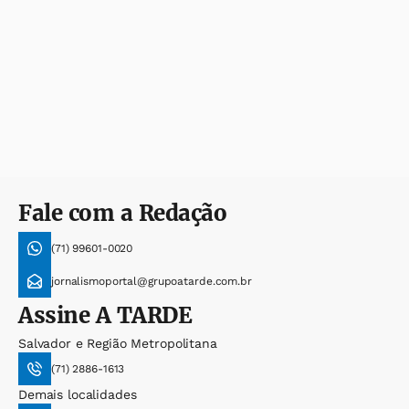
Fale com a Redação
(71) 99601-0020
jornalismoportal@grupoatarde.com.br
Assine
A TARDE
Salvador e Região Metropolitana
(71) 2886-1613
Demais localidades