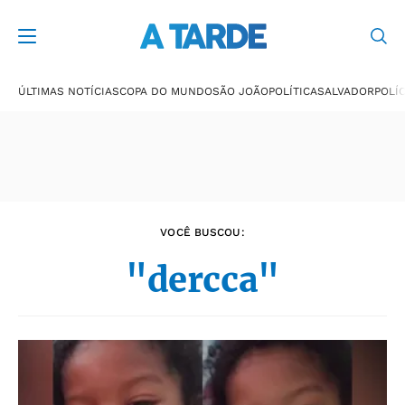
Últimas notícias
ÚLTIMAS NOTÍCIAS
COPA DO MUNDO
SÃO JOÃO
POLÍTICA
SALVADOR
POLÍC
VOCÊ BUSCOU:
"dercca"