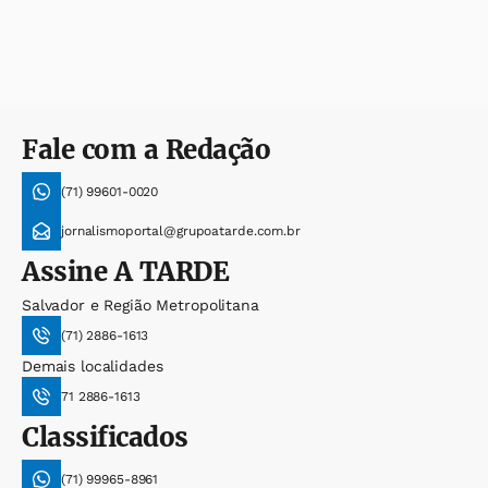
Fale com a Redação
(71) 99601-0020
jornalismoportal@grupoatarde.com.br
Assine
A TARDE
Salvador e Região Metropolitana
(71) 2886-1613
Demais localidades
71 2886-1613
Classificados
(71) 99965-8961