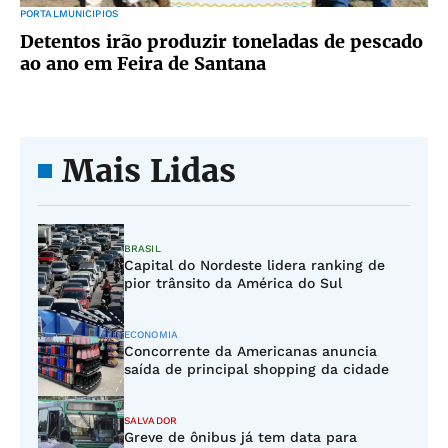
PORTALMUNICIPIOS
Detentos irão produzir toneladas de pescado
ao ano em Feira de Santana
Mais Lidas
BRASIL
Capital do Nordeste lidera ranking de
pior trânsito da América do Sul
ECONOMIA
Concorrente da Americanas anuncia
saída de principal shopping da cidade
SALVADOR
Greve de ônibus já tem data para