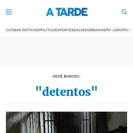
Últimas notícias
ÚLTIMAS NOTÍCIAS
POLÍTICA
ESPORTES
SALVADOR
BAHIA
SÃO JOÃO
POLÍC
VOCÊ BUSCOU:
"detentos"