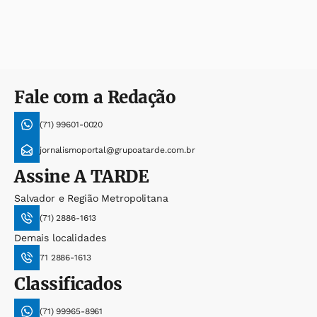
Fale com a Redação
(71) 99601-0020
jornalismoportal@grupoatarde.com.br
Assine
A TARDE
Salvador e Região Metropolitana
(71) 2886-1613
Demais localidades
71 2886-1613
Classificados
(71) 99965-8961