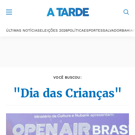
Últimas notícias
ÚLTIMAS NOTÍCIAS
ELEIÇÕES 2026
POLÍTICA
ESPORTES
SALVADOR
BAHIA
P
VOCÊ BUSCOU:
"Dia das Crianças"