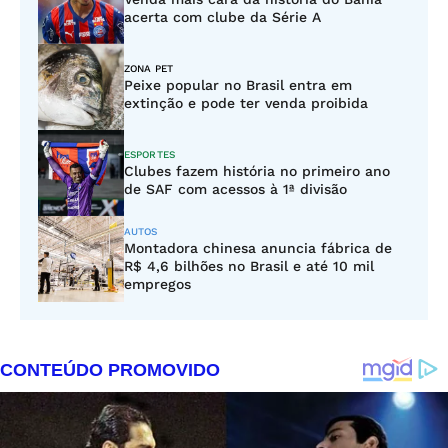
acerta com clube da Série A
ZONA PET
Peixe popular no Brasil entra em
extinção e pode ter venda proibida
ESPORTES
Clubes fazem história no primeiro ano
de SAF com acessos à 1ª divisão
AUTOS
Montadora chinesa anuncia fábrica de
R$ 4,6 bilhões no Brasil e até 10 mil
empregos