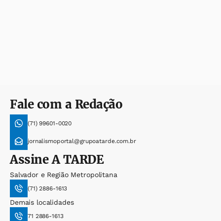
Fale com a Redação
(71) 99601-0020
jornalismoportal@grupoatarde.com.br
Assine
A TARDE
Salvador e Região Metropolitana
(71) 2886-1613
Demais localidades
71 2886-1613