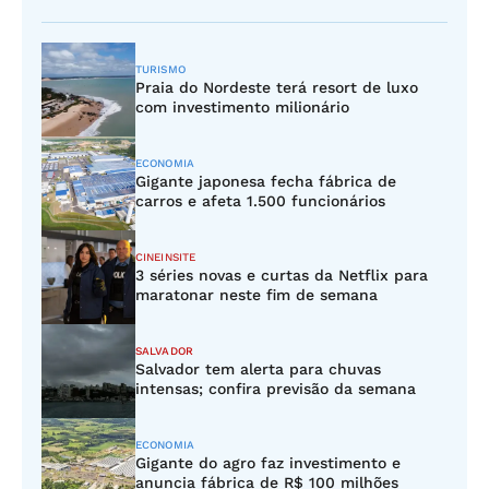
TURISMO
Praia do Nordeste terá resort de luxo
com investimento milionário
ECONOMIA
Gigante japonesa fecha fábrica de
carros e afeta 1.500 funcionários
CINEINSITE
3 séries novas e curtas da Netflix para
maratonar neste fim de semana
SALVADOR
Salvador tem alerta para chuvas
intensas; confira previsão da semana
ECONOMIA
Gigante do agro faz investimento e
anuncia fábrica de R$ 100 milhões