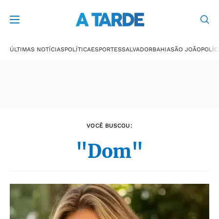
Últimas notícias
ÚLTIMAS NOTÍCIAS
POLÍTICA
ESPORTES
SALVADOR
BAHIA
SÃO JOÃO
POLÍC
VOCÊ BUSCOU:
"Dom"