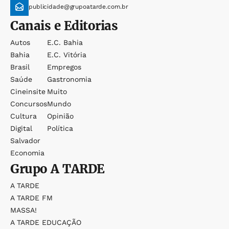
publicidade@grupoatarde.com.br
Canais e Editorias
Autos
E.c. Bahia
Bahia
E.c. Vitória
Brasil
Empregos
Saúde
Gastronomia
Cineinsite
Muito
Concursos
Mundo
Cultura
Opinião
Digital
Política
Salvador
Economia
Grupo
A TARDE
A TARDE
A TARDE FM
MASSA!
A TARDE EDUCAÇÃO