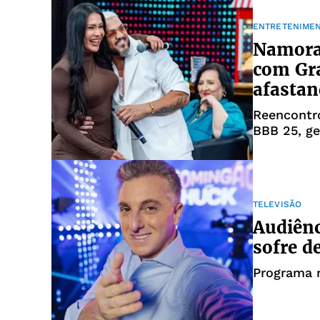
ENTRETENIME
Namorad
com Gr
afasta
Reencontro
BBB 25, g
TELEVISÃO
Audiên
sofre d
Programa 