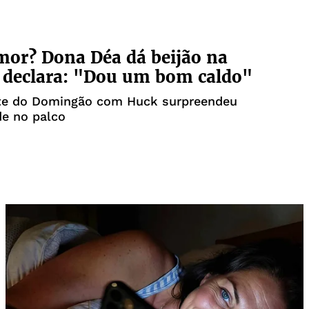
or? Dona Déa dá beijão na
 declara: "Dou um bom caldo"
nte do Domingão com Huck surpreendeu
de no palco