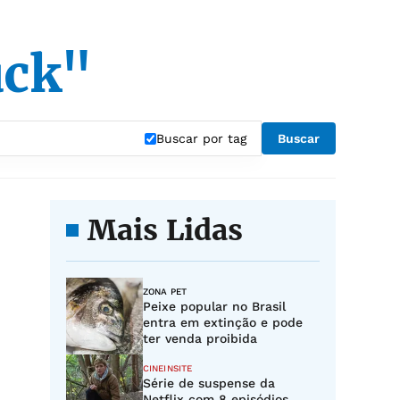
uck"
Buscar por tag
Buscar
Mais Lidas
ZONA PET
Peixe popular no Brasil
entra em extinção e pode
ter venda proibida
CINEINSITE
Série de suspense da
Netflix com 8 episódios