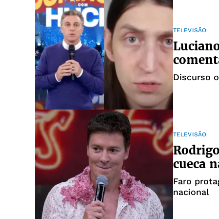
TELEVISÃO
Luciano
comenta
Discurso 
TELEVISÃO
Rodrigo
cueca n
Faro prot
nacional