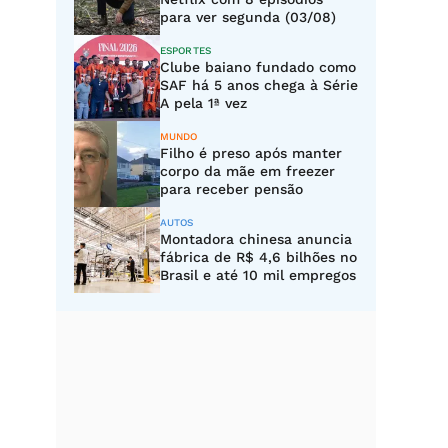
para ver segunda (03/08)
ESPORTES
Clube baiano fundado como
SAF há 5 anos chega à Série
A pela 1ª vez
MUNDO
Filho é preso após manter
corpo da mãe em freezer
para receber pensão
AUTOS
Montadora chinesa anuncia
fábrica de R$ 4,6 bilhões no
Brasil e até 10 mil empregos