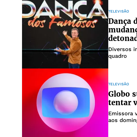
TELEVISÃO
Dança 
mudança
detona
Diversos i
quadro
TELEVISÃO
Globo s
tentar 
Emissora v
aos domin