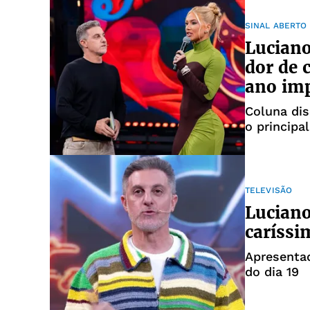
SINAL ABERTO
Luciano
dor de 
ano im
Coluna dis
o principa
TELEVISÃO
Lucian
caríssi
Apresenta
do dia 19