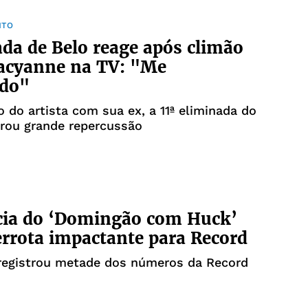
NTO
a de Belo reage após climão
acyanne na TV: "Me
ndo"
 do artista com sua ex, a 11ª eliminada do
erou grande repercussão
cia do ‘Domingão com Huck’
errota impactante para Record
registrou metade dos números da Record