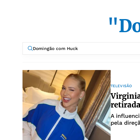
"Do
TELEVISÃO
Virgini
retirad
A influenc
pela direç