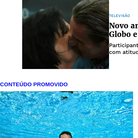
TELEVISÃO
Novo am
Globo e
Participa
com atitu