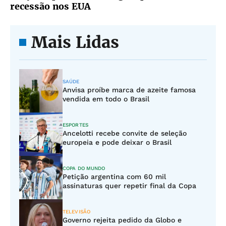
recessão nos EUA
Mais Lidas
SAÚDE
Anvisa proíbe marca de azeite famosa
vendida em todo o Brasil
ESPORTES
Ancelotti recebe convite de seleção
europeia e pode deixar o Brasil
COPA DO MUNDO
Petição argentina com 60 mil
assinaturas quer repetir final da Copa
TELEVISÃO
Governo rejeita pedido da Globo e