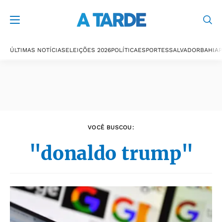
Últimas notícias
ÚLTIMAS NOTÍCIAS
ELEIÇÕES 2026
POLÍTICA
ESPORTES
SALVADOR
BAHIA
P
VOCÊ BUSCOU:
"donaldo trump"