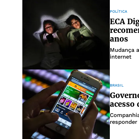
POLÍTICA
ECA Dig
recome
anos
Mudança a
internet
BRASIL
Governo
acesso 
Companhias
responder