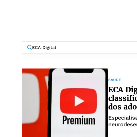
SAÚDE
ECA Dig
classif
dos ado
Especialis
neurodese