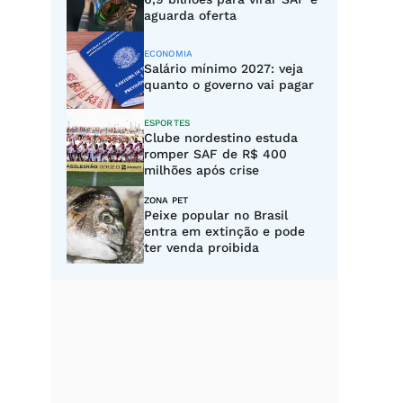
aguarda oferta
ECONOMIA
Salário mínimo 2027: veja
quanto o governo vai pagar
ESPORTES
Clube nordestino estuda
romper SAF de R$ 400
milhões após crise
ZONA PET
Peixe popular no Brasil
entra em extinção e pode
ter venda proibida