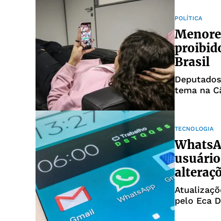
POLÍTICA
Menores
proibid
Brasil
Deputados 
tema na C
TECNOLOGIA
WhatsA
usuário
alteraç
Atualizaçõ
pelo Eca D