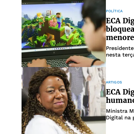
POLÍTICA
ECA Dig
bloquea
menore
Presidente
nesta terça
ARTIGOS
ECA Dig
humano 
Ministra M
Digital na