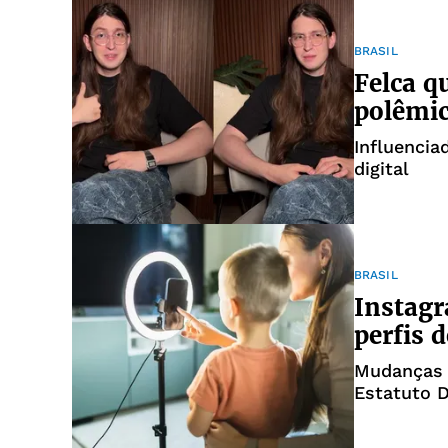
BRASIL
Felca q
polêmic
Influencia
digital
BRASIL
Instagr
perfis 
Mudanças n
Estatuto D
entrou em