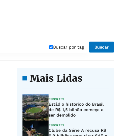
Buscar por tag
Buscar
Mais Lidas
ESPORTES
Estádio histórico do Brasil
de R$ 1,5 bilhão começa a
ser demolido
ESPORTES
Clube da Série A recusa R$
6,9 bilhões para virar SAF e