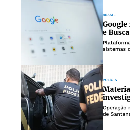
BRASIL
Google 
e Busca
Plataforma
sistemas d
POLÍCIA
Materia
investi
Operação 
de Santan