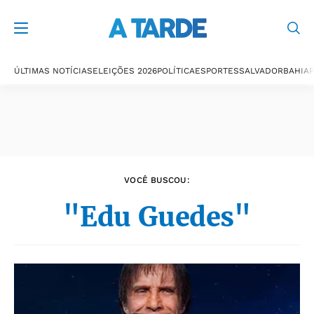
Últimas notícias
ÚLTIMAS NOTÍCIAS
ELEIÇÕES 2026
POLÍTICA
ESPORTES
SALVADOR
BAHIA
P
VOCÊ BUSCOU:
"Edu Guedes"