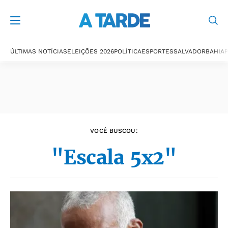
Últimas notícias
ÚLTIMAS NOTÍCIAS
ELEIÇÕES 2026
POLÍTICA
ESPORTES
SALVADOR
BAHIA
P
VOCÊ BUSCOU:
"Escala 5x2"