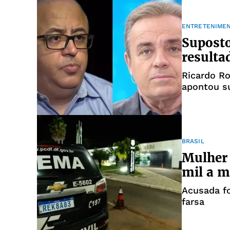
ENTRETENIME
Suposto
resulta
Ricardo Ro
apontou s
BRASIL
Mulher 
mil a m
Acusada fo
farsa