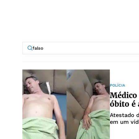
POLÍCIA
Médico 
óbito é
Atestado d
em um víd