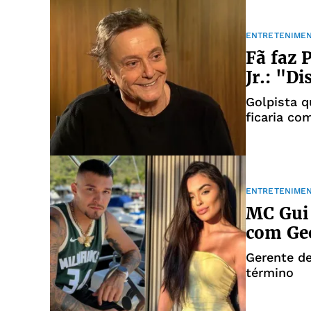
ENTRETENIME
Fã faz 
Jr.: "Di
Golpista 
ficaria co
ENTRETENIME
MC Gui
com Geo
Gerente d
término