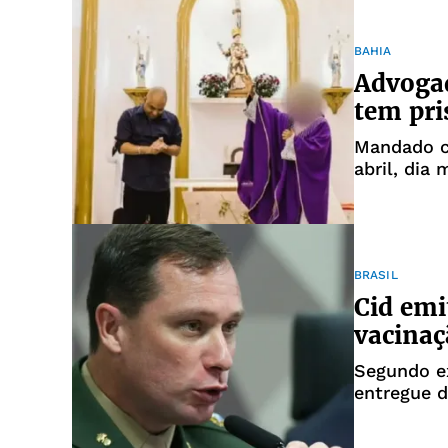
BAHIA
Advogad
tem pri
Mandado co
abril, dia
BRASIL
Cid emit
vacinaç
Segundo e
entregue d