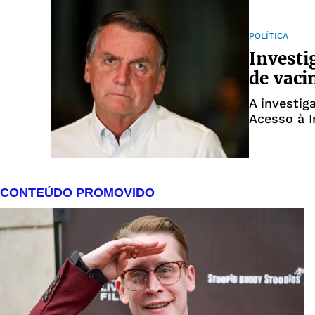
POLÍTICA
Investi
de vaci
A investig
Acesso à 