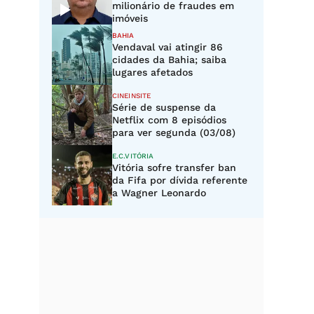
milionário de fraudes em
imóveis
BAHIA
Vendaval vai atingir 86
cidades da Bahia; saiba
lugares afetados
CINEINSITE
Série de suspense da
Netflix com 8 episódios
para ver segunda (03/08)
E.C.VITÓRIA
Vitória sofre transfer ban
da Fifa por dívida referente
a Wagner Leonardo