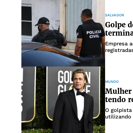
SALVADOR
Golpe d
termina
Empresa a
registrada
imóveis
MUNDO
Mulher 
tendo r
O golpista
utilizando 
manipulaç