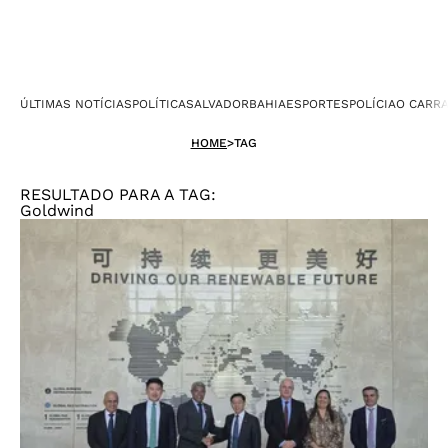
ÚLTIMAS NOTÍCIAS
POLÍTICA
SALVADOR
BAHIA
ESPORTES
POLÍCIA
O CARR
HOME
>
TAG
RESULTADO PARA A TAG:
Goldwind