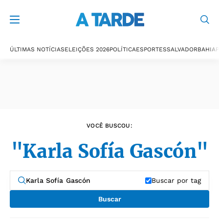
Últimas notícias
ÚLTIMAS NOTÍCIAS
ELEIÇÕES 2026
POLÍTICA
ESPORTES
SALVADOR
BAHIA
P
VOCÊ BUSCOU:
"Karla Sofía Gascón"
Buscar por tag
Buscar