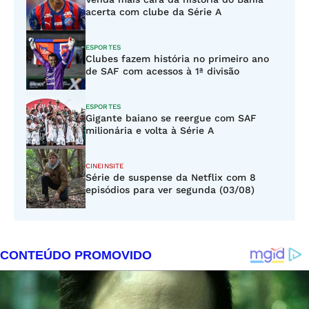
acerta com clube da Série A
ESPORTES
Clubes fazem história no primeiro ano
de SAF com acessos à 1ª divisão
ESPORTES
Gigante baiano se reergue com SAF
milionária e volta à Série A
CINEINSITE
Série de suspense da Netflix com 8
episódios para ver segunda (03/08)