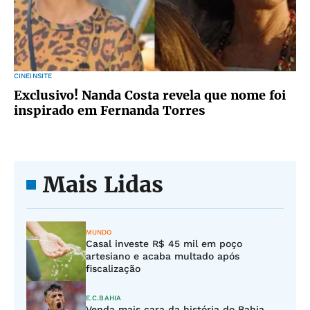
CINEINSITE
Exclusivo! Nanda Costa revela que nome foi
inspirado em Fernanda Torres
Mais Lidas
MUNDO
Casal investe R$ 45 mil em poço
artesiano e acaba multado após
fiscalização
E.C.BAHIA
Venda mais cara da história do Bahia