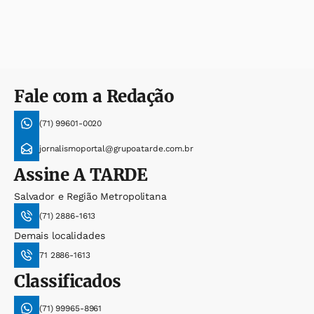
Fale com a Redação
(71) 99601-0020
jornalismoportal@grupoatarde.com.br
Assine
A TARDE
Salvador e Região Metropolitana
(71) 2886-1613
Demais localidades
71 2886-1613
Classificados
(71) 99965-8961