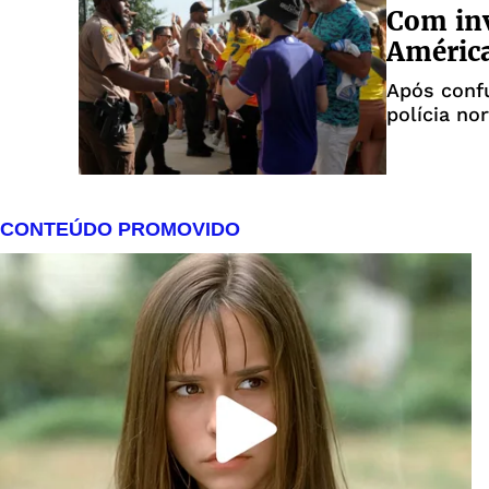
Com inv
América
Após conf
polícia no