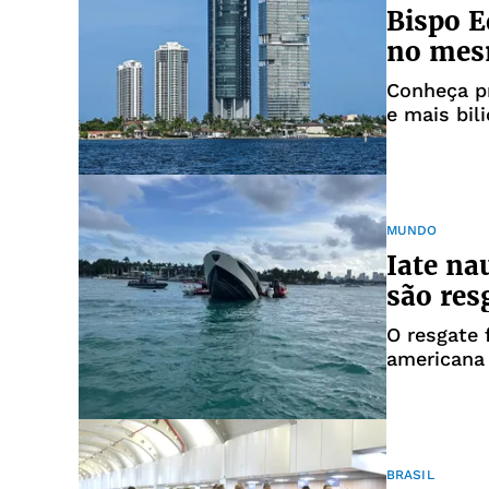
Bispo E
no mes
Conheça p
e mais bil
MUNDO
Iate na
são re
O resgate 
americana
BRASIL