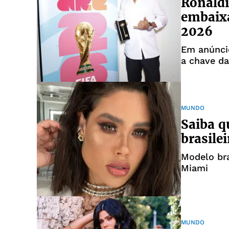
Ronaldi
embaix
2026
Em anúncio
a chave d
torneio
MUNDO
Saiba q
brasile
Modelo bra
Miami
MUNDO