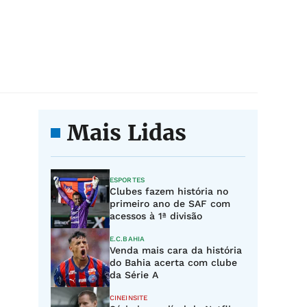
Mais Lidas
ESPORTES
Clubes fazem história no
primeiro ano de SAF com
acessos à 1ª divisão
E.C.BAHIA
Venda mais cara da história
do Bahia acerta com clube
da Série A
CINEINSITE