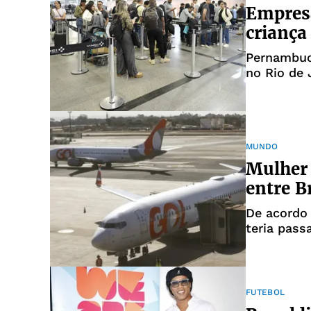
Empresá
criança
Pernambuc
no Rio de 
Miami, no
MUNDO
Mulher
entre B
De acordo 
teria pass
FUTEBOL