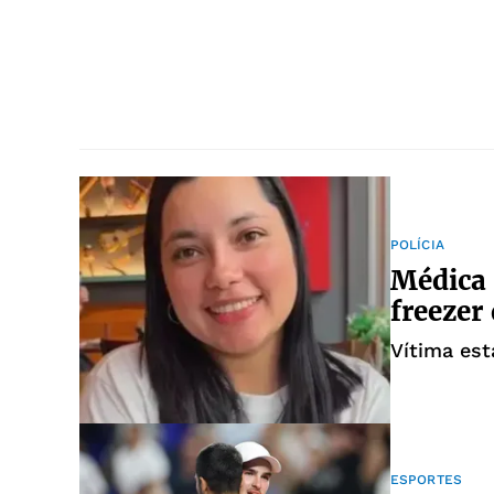
POLÍCIA
Médica 
freezer 
Vítima es
ESPORTES