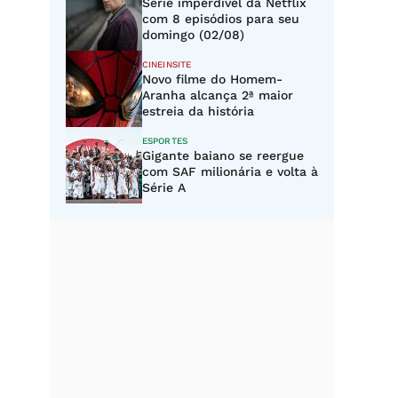
Série imperdível da Netflix
com 8 episódios para seu
domingo (02/08)
CINEINSITE
Novo filme do Homem-
Aranha alcança 2ª maior
estreia da história
ESPORTES
Gigante baiano se reergue
com SAF milionária e volta à
Série A