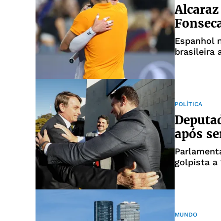
Alcaraz
Fonsec
Espanhol 
brasileira
jogadas es
POLÍTICA
Deputad
após se
Parlament
golpista a
MUNDO