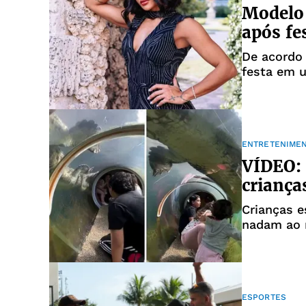
Modelo 
após fe
De acordo
festa em u
ENTRETENIME
VÍDEO: 
criança
Crianças e
nadam ao r
ESPORTES