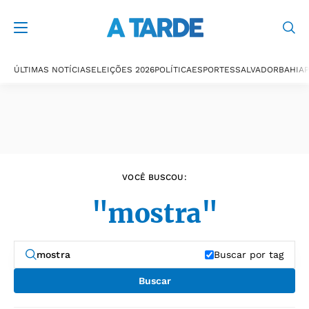
Últimas notícias
ÚLTIMAS NOTÍCIAS
ELEIÇÕES 2026
POLÍTICA
ESPORTES
SALVADOR
BAHIA
P
VOCÊ BUSCOU:
"mostra"
Buscar por tag
Buscar