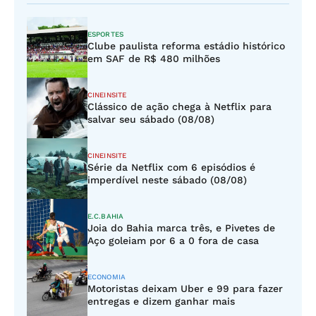
ESPORTES
Clube paulista reforma estádio histórico
em SAF de R$ 480 milhões
CINEINSITE
Clássico de ação chega à Netflix para
salvar seu sábado (08/08)
CINEINSITE
Série da Netflix com 6 episódios é
imperdível neste sábado (08/08)
E.C.BAHIA
Joia do Bahia marca três, e Pivetes de
Aço goleiam por 6 a 0 fora de casa
ECONOMIA
Motoristas deixam Uber e 99 para fazer
entregas e dizem ganhar mais