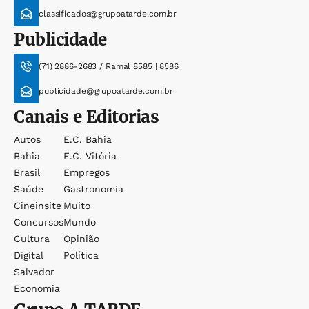
classificados@grupoatarde.com.br
Publicidade
(71) 2886-2683 / Ramal 8585 | 8586
publicidade@grupoatarde.com.br
Canais e Editorias
Autos
E.c. Bahia
Bahia
E.c. Vitória
Brasil
Empregos
Saúde
Gastronomia
Cineinsite
Muito
Concursos
Mundo
Cultura
Opinião
Digital
Política
Salvador
Economia