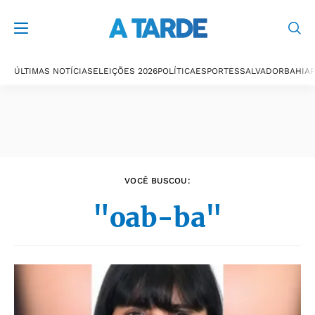
Últimas notícias
ÚLTIMAS NOTÍCIAS
ELEIÇÕES 2026
POLÍTICA
ESPORTES
SALVADOR
BAHIA
P
VOCÊ BUSCOU:
"oab-ba"