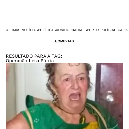
ÚLTIMAS NOTÍCIAS
POLÍTICA
SALVADOR
BAHIA
ESPORTES
POLÍCIA
O CARR
HOME
>
TAG
RESULTADO PARA A TAG:
Operação Lesa Pátria