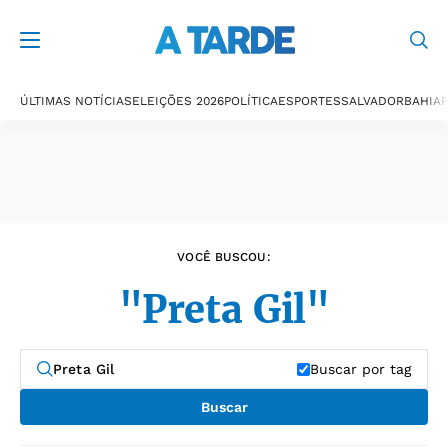
Últimas notícias
ÚLTIMAS NOTÍCIAS
ELEIÇÕES 2026
POLÍTICA
ESPORTES
SALVADOR
BAHIA
P
VOCÊ BUSCOU:
"Preta Gil"
Buscar por tag
Buscar