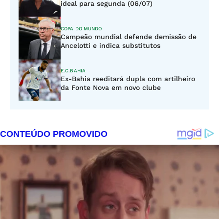
ideal para segunda (06/07)
COPA DO MUNDO
Campeão mundial defende demissão de
Ancelotti e indica substitutos
E.C.BAHIA
Ex-Bahia reeditará dupla com artilheiro
da Fonte Nova em novo clube