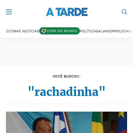
Últimas notícias
COPA DO MUNDO
ÚLTIMAS NOTÍCIAS
POLÍTICA
SALVADOR
POLÍCIA
BA
VOCÊ BUSCOU:
"rachadinha"