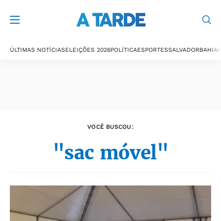
Últimas notícias
ÚLTIMAS NOTÍCIAS
ELEIÇÕES 2026
POLÍTICA
ESPORTES
SALVADOR
BAHIA
P
VOCÊ BUSCOU:
"sac móvel"