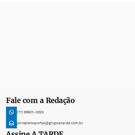
Fale com a Redação
(71) 99601-0020
jornalismoportal@grupoatarde.com.br
Assine
A TARDE