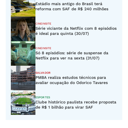
Estádio mais antigo do Brasil terá
reforma com SAF de R$ 240 milhões
CINEINSITE
Série viciante da Netflix com 8 episódios
é ideal para quinta (30/07)
CINEINSITE
Só 8 episódios: série de suspense da
Netflix para ver na sexta (31/07)
SALVADOR
PMBA realiza estudos técnicos para
avaliar ocupação do Odorico Tavares
ESPORTES
Clube histórico paulista recebe proposta
de R$ 1 bilhão para virar SAF