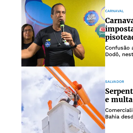
CARNAVAL
Carnava
imposta
pisotea
Confusão a
Dodô, nest
SALVADOR
Serpent
e multa
Comerciali
Bahia des