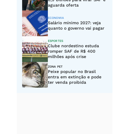
aguarda oferta
ECONOMIA
Salário mínimo 2027: veja
quanto o governo vai pagar
ESPORTES
Clube nordestino estuda
romper SAF de R$ 400
milhões após crise
ZONA PET
Peixe popular no Brasil
entra em extinção e pode
ter venda proibida