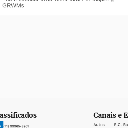
assificados
Canais e E
Autos
E.c. B
(71) 99965-8961