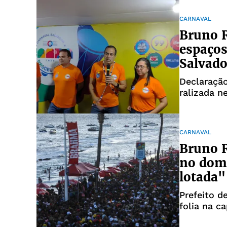
CARNAVAL
Bruno R
espaços
Salvado
Declaração
ralizada ne
CARNAVAL
Bruno R
no domi
lotada"
Prefeito d
folia na ca