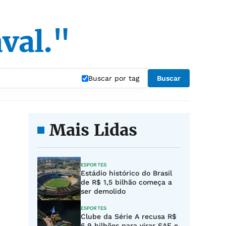
val."
Buscar por tag
Buscar
Mais Lidas
ESPORTES
Estádio histórico do Brasil
de R$ 1,5 bilhão começa a
ser demolido
ESPORTES
Clube da Série A recusa R$
6,9 bilhões para virar SAF e