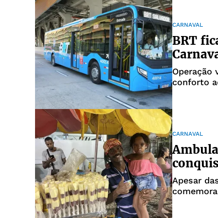
CARNAVAL
BRT fic
Carnava
Operação v
conforto a
CARNAVAL
Ambulan
conquis
Apesar das
comemoram
durante a 