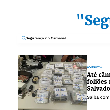
"Seg
CARNAVAL
Até câm
foliões
Salvado
Saiba com