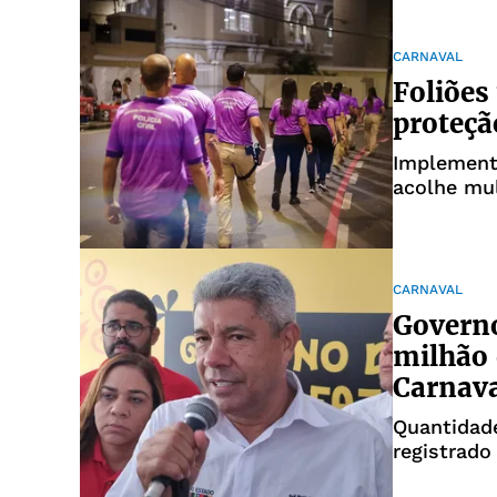
CARNAVAL
Foliões
proteçã
Implementa
acolhe mul
risco
CARNAVAL
Governo
milhão 
Carnav
Quantidade
registrad