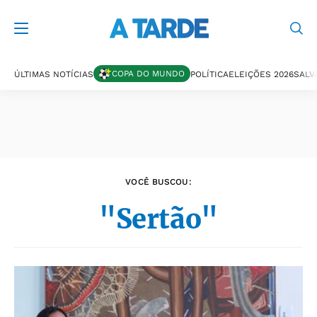
Últimas notícias
COPA DO MUNDO
ÚLTIMAS NOTÍCIAS
POLÍTICA
ELEIÇÕES 2026
SALV
VOCÊ BUSCOU:
"Sertão"