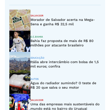
SALVADOR
Morador de Salvador acerta na Mega-
Sena e ganha R$ 32,5 mil
E.C.BAHIA
Bahia faz proposta de mais de R$ 80
milhões por atacante brasileiro
EDUCAÇÃO
Itália abre intercâmbio com bolsa de 1,5
mil euros; confira
AUTOS
Água do radiador sumindo? O teste de
R$ 20 que salva o seu motor
SALVADOR
Uma das empresas mais sustentáveis do
mundo está no bairro do Uruguai