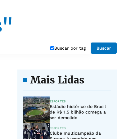
s"
Buscar por tag
Buscar
Mais Lidas
ESPORTES
Estádio histórico do Brasil
de R$ 1,5 bilhão começa a
ser demolido
ESPORTES
Clube multicampeão da
Europa é vendido por