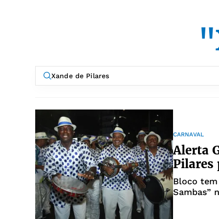
"
CARNAVAL
Alerta 
Pilares
Bloco tem
Sambas” n