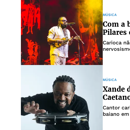
MÚSICA
Com a b
Pilares
Carioca n
nervosism
MÚSICA
Xande d
Caetano
Cantor car
baiano em