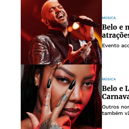
MÚSICA
Belo e 
atraçõe
Evento ac
MÚSICA
Belo e 
Carnava
Outros no
também vã