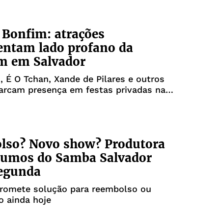
Bonfim: atrações
ntam lado profano da
m em Salvador
, É O Tchan, Xande de Pilares e outros
arcam presença em festas privadas na
a, 16; confira a lista
lso? Novo show? Produtora
 rumos do Samba Salvador
segunda
romete solução para reembolso ou
o ainda hoje