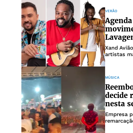
VERÃO
Agenda 
movime
Lavage
Xand Avião
artistas m
quinta-feir
MÚSICA
Reembo
decide
nesta 
Empresa p
remarcaçã