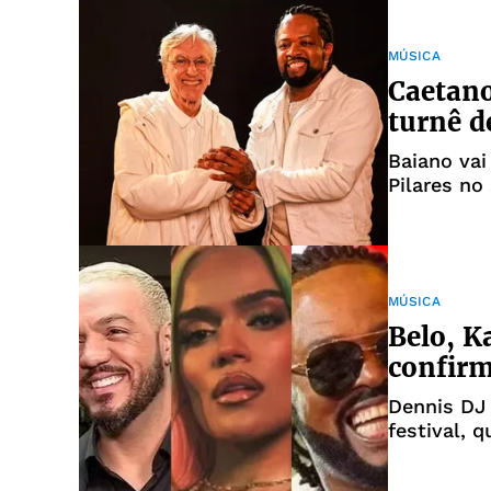
MÚSICA
Caetano
turnê d
Baiano vai
Pilares no
homenag
MÚSICA
Belo, K
confirm
Dennis DJ
festival, 