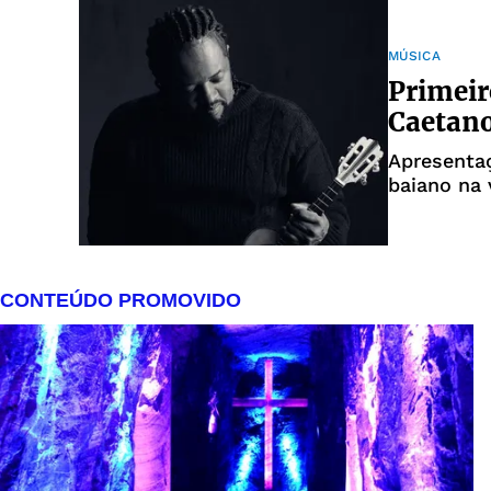
MÚSICA
Primeir
Caetan
Apresentaç
baiano na 