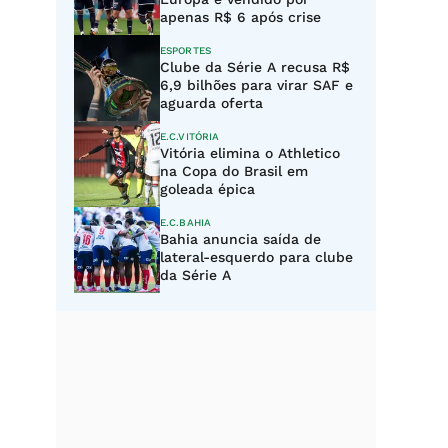
apenas R$ 6 após crise
ESPORTES
Clube da Série A recusa R$
6,9 bilhões para virar SAF e
aguarda oferta
E.C.VITÓRIA
Vitória elimina o Athletico
na Copa do Brasil em
goleada épica
E.C.BAHIA
Bahia anuncia saída de
lateral-esquerdo para clube
da Série A