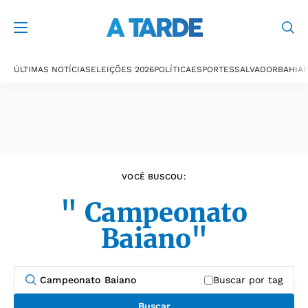
Últimas notícias
ÚLTIMAS NOTÍCIAS
ELEIÇÕES 2026
POLÍTICA
ESPORTES
SALVADOR
BAHIA
P
VOCÊ BUSCOU:
" Campeonato
Baiano"
Buscar por tag
Buscar