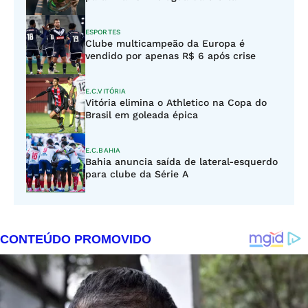
ESPORTES
Clube multicampeão da Europa é
vendido por apenas R$ 6 após crise
E.C.VITÓRIA
Vitória elimina o Athletico na Copa do
Brasil em goleada épica
E.C.BAHIA
Bahia anuncia saída de lateral-esquerdo
para clube da Série A