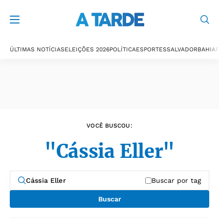
Últimas notícias
ÚLTIMAS NOTÍCIAS
ELEIÇÕES 2026
POLÍTICA
ESPORTES
SALVADOR
BAHIA
P
VOCÊ BUSCOU:
"Cássia Eller"
Buscar por tag
Buscar