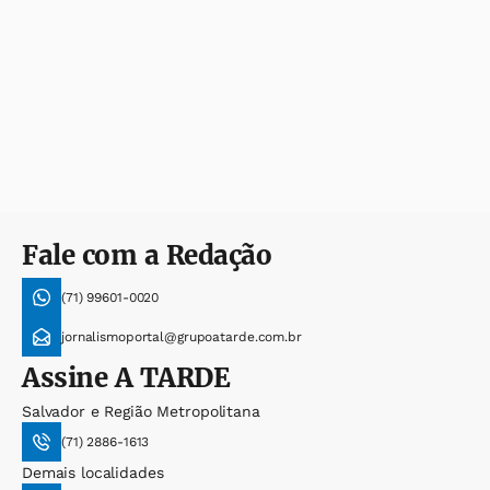
Fale com a Redação
(71) 99601-0020
jornalismoportal@grupoatarde.com.br
Assine
A TARDE
Salvador e Região Metropolitana
(71) 2886-1613
Demais localidades