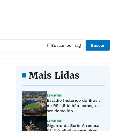
Buscar por tag
Buscar
Mais Lidas
ESPORTES
Estádio histórico do Brasil
de R$ 1,5 bilhão começa a
ser demolido
ESPORTES
Gigante da Série A recusa
R$ 6,9 bilhões para virar