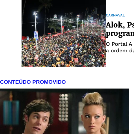
CARNAVAL
Alok, Ps
progra
O Portal 
a ordem da