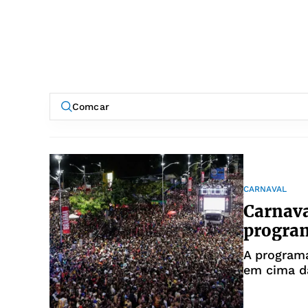
CARNAVAL
Carnava
program
A programa
em cima d