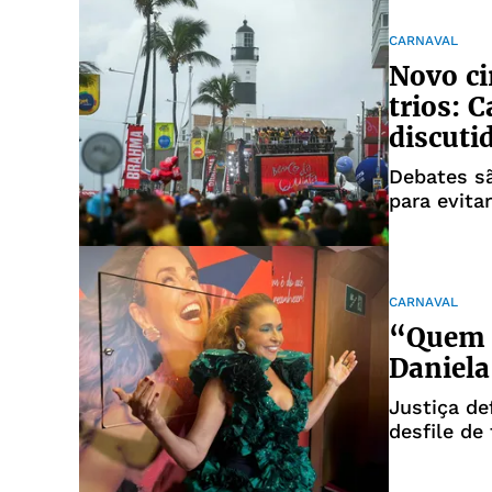
CARNAVAL
Novo ci
trios: 
discuti
Debates sã
para evita
CARNAVAL
“Quem f
Daniela
Justiça de
desfile de