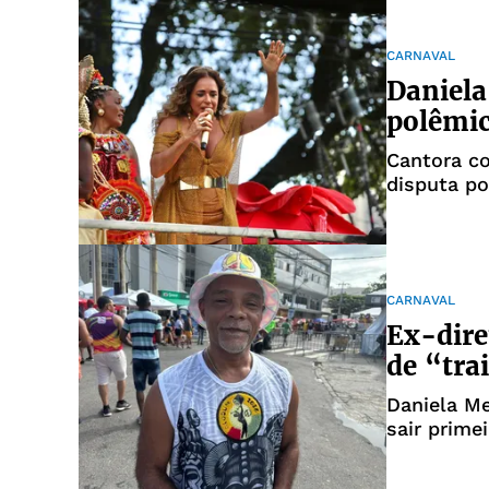
CARNAVAL
Daniela
polêmic
Cantora co
disputa po
afirma que
CARNAVAL
Ex-dir
de “tra
Daniela Me
sair prime