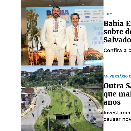
JULY
Bahia E
sobre 
Salvado
Confira a 
ANIVERSÁRIO 
Outra S
que ma
anos
Investime
causar nov