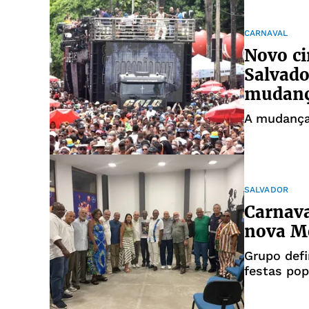
CARNAVAL
Novo ci
Salvado
mudan
A mudança 
SALVADOR
Carnava
nova M
Grupo defi
festas pop