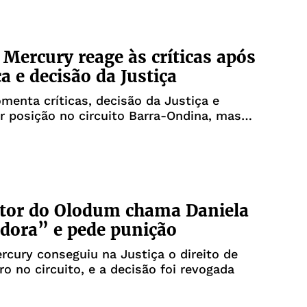
 Mercury reage às críticas após
a e decisão da Justiça
menta críticas, decisão da Justiça e
r posição no circuito Barra-Ondina, mas
 só responderá com calma após a folia
etor do Olodum chama Daniela
idora” e pede punição
rcury conseguiu na Justiça o direito de
iro no circuito, e a decisão foi revogada