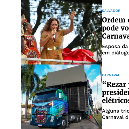
SALVADOR
Ordem d
pode vo
Carnav
Esposa da 
em diálog
CARNAVAL
“Rezar 
preside
elétrico
Alguns tri
Carnaval 