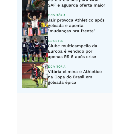
SAF e aguarda oferta maior
E.C.VITÓRIA
Jair provoca Athletico após
goleada e aponta
"mudanças pra frente"
ESPORTES
Clube multicampeão da
Europa é vendido por
apenas R$ 6 após crise
E.C.VITÓRIA
Vitória elimina o Athletico
na Copa do Brasil em
goleada épica